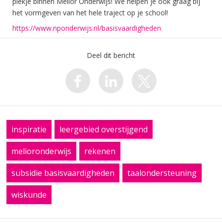
plekje binnen Melior Onderwijs! We helpen je ook graag bij
het vormgeven van het hele traject op je school!
https://www.nponderwijs.nl/basisvaardigheden
Deel dit bericht
inspiratie
leergebied overstijgend
melioronderwijs
rekenen
subsidie basisvaardigheden
taalondersteuning
wiskunde