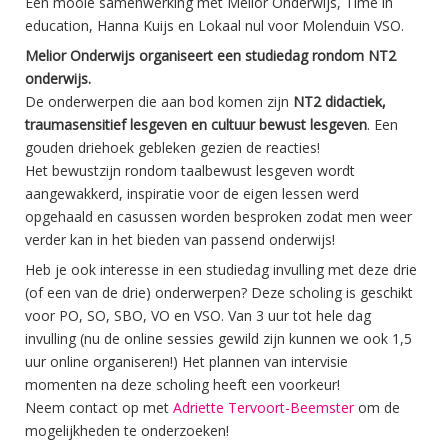
Een mooie samenwerking met Melior Onderwijs, Time in
education, Hanna Kuijs en Lokaal nul voor Molenduin VSO.
Melior Onderwijs organiseert een studiedag rondom NT2
onderwijs.
De onderwerpen die aan bod komen zijn
NT2 didactiek,
traumasensitief lesgeven en cultuur bewust lesgeven
. Een
gouden driehoek gebleken gezien de reacties!
Het bewustzijn rondom taalbewust lesgeven wordt
aangewakkerd, inspiratie voor de eigen lessen werd
opgehaald en casussen worden besproken zodat men weer
verder kan in het bieden van passend onderwijs!
Heb je ook interesse in een studiedag invulling met deze drie
(of een van de drie) onderwerpen? Deze scholing is geschikt
voor PO, SO, SBO, VO en VSO. Van 3 uur tot hele dag
invulling (nu de online sessies gewild zijn kunnen we ook 1,5
uur online organiseren!) Het plannen van intervisie
momenten na deze scholing heeft een voorkeur!
Neem contact op met
Adriette Tervoort-Beemster
om de
mogelijkheden te onderzoeken!