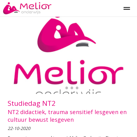
Begeleiding
Onderwijsprojecten
Melior diagnostiek
I
Home
Bellen
Zoeken
Nieuws
Pa
●
●
●
●
Studiedag NT2
NT2 didactiek, trauma sensitief lesgeven en
cultuur bewust lesgeven
22-10-2020