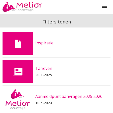
Begeleiding
Onderwijsprojecten
Melior diagnostiek
I
Filters tonen
Home
Bellen
Zoeken
Nieuws
Pa
Inspiratie
Tarieven
20-1-2025
Aanmeldpunt aanvragen 2025 2026
10-6-2024