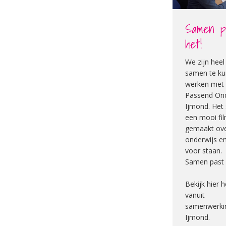
Samen p
het!
We zijn heel
samen te k
werken met
Passend Ond
Ijmond. Het
een mooi fi
gemaakt over
onderwijs e
voor staan.
Samen past 
Bekijk hier h
vanuit
samenwerki
Ijmond.