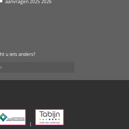
aanvragen 2025 2026
Afscheid
Van afscheid naar ruimte
ht u iets anders?
voor nieuwe interim
opdrachten en
onderwijsprojecten
Ondernemer belicht!
5 vragen aan Melior
Onderwijs
|