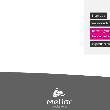
inspiratie
melioronder
netwerkgroe
taalontwikke
expertisecen