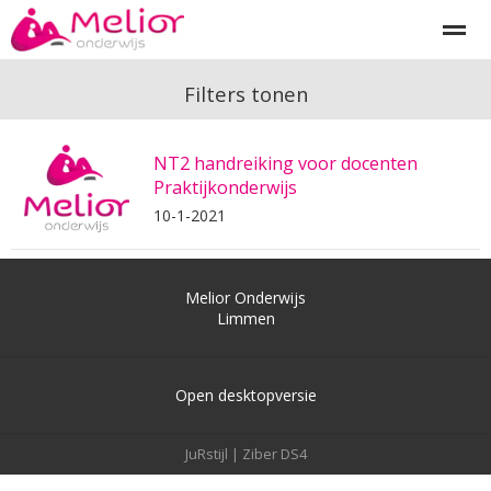
Begeleiding
Onderwijsprojecten
Melior diagnostiek
I
Filters tonen
NT2 handreiking voor docenten
Home
Bellen
Zoeken
Nieuws
Pa
Praktijkonderwijs
10-1-2021
Melior Onderwijs
Limmen
Open desktopversie
JuRstijl |
Ziber DS4