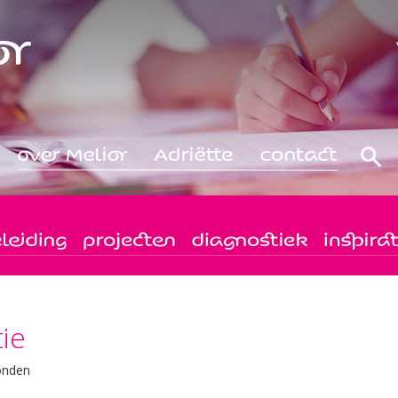
tie
onden