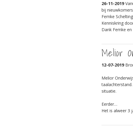
26-11-2019
Vanu
bij nieuwkomers
Femke Scheltinga
Kenniskring door
Dank Femke en A
Melior O
12-07-2019
Bron
Melior Onderwijs
taalachterstand.
situatie.
Eerder…
Het is alweer 3 