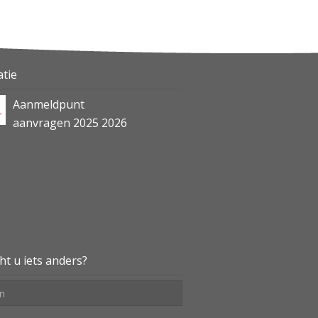
Aanmeldpunt
aanvragen 2025 2026
atie
Afscheid
Van afscheid naar ruimte
voor nieuwe interim
opdrachten en
onderwijsprojecten
ht u iets anders?
Ondernemer belicht!
5 vragen aan Melior
Onderwijs